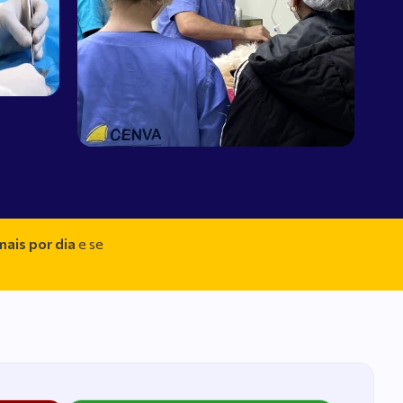
mais por dia
e se