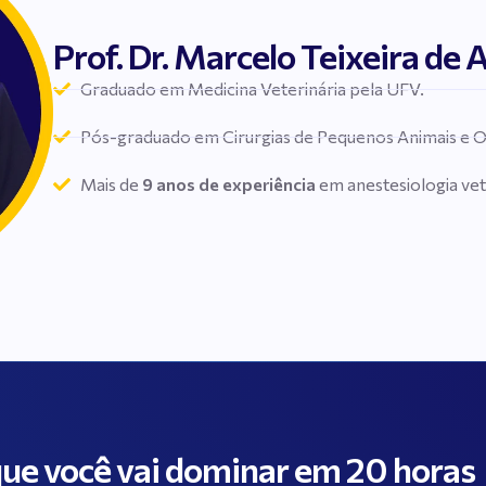
Prof. Dr. Marcelo Teixeira de
Graduado em Medicina Veterinária pela UFV.
Pós-graduado em Cirurgias de Pequenos Animais e Or
Mais de
9 anos de experiência
em anestesiologia vet
ue você vai dominar em 20 horas