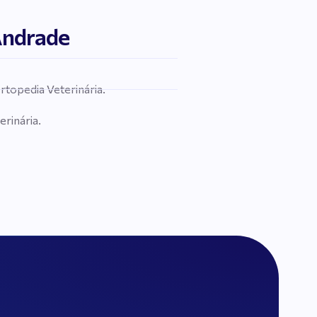
 Andrade
topedia Veterinária.
erinária.