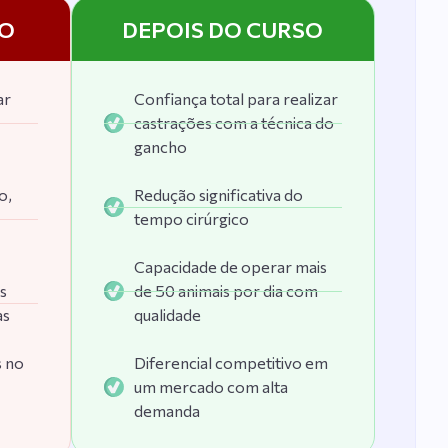
ar
Confiança total para realizar
castrações com a técnica do
gancho
o,
Redução significativa do
tempo cirúrgico
Capacidade de operar mais
s
de 50 animais por dia com
as
qualidade
s no
Diferencial competitivo em
um mercado com alta
demanda