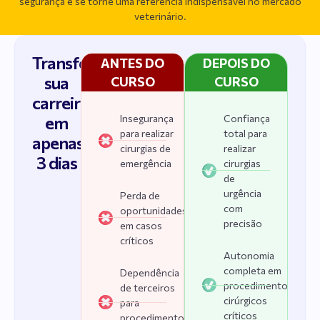
segurança e se torne uma referência indispensável no mercado
veterinário.
Transforme
sua
carreira
em
Insegurança
Confiança
para realizar
total para
apenas
cirurgias de
realizar
3 dias
emergência
cirurgias
de
urgência
Perda de
com
oportunidades
precisão
em casos
críticos
Autonomia
completa em
Dependência
procedimentos
de terceiros
cirúrgicos
para
críticos
procedimentos