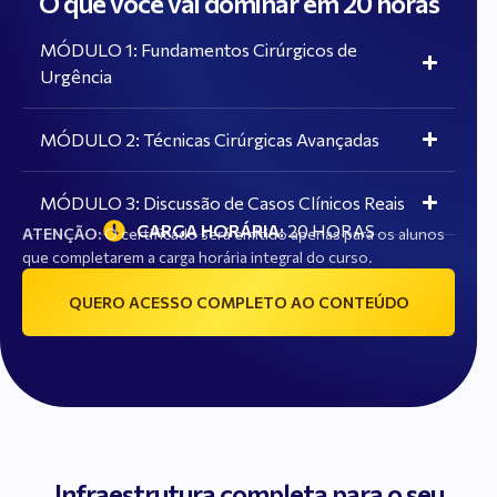
O que você vai dominar em 20 horas
MÓDULO 1: Fundamentos Cirúrgicos de
Urgência
MÓDULO 2: Técnicas Cirúrgicas Avançadas
MÓDULO 3: Discussão de Casos Clínicos Reais
CARGA HORÁRIA:
20 HORAS
ATENÇÃO:
O certificado será emitido apenas para os alunos
que completarem a carga horária integral do curso.
QUERO ACESSO COMPLETO AO CONTEÚDO
Infraestrutura completa para o seu