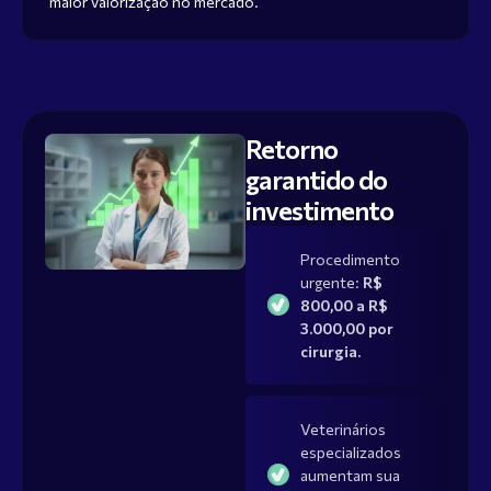
maior valorização no mercado.
Retorno
garantido do
investimento
Procedimento
urgente:
R$
800,00 a R$
3.000,00 por
cirurgia.
Veterinários
especializados
aumentam sua